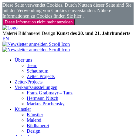
Diese Seite verwendet Cookies. Durch Nutzen dieser Seite sind Sie
mit der Verwendung von Cookies einverstanden. Nähere
Informationen zu Cookies finden Sie
hier
.
Diese Information nicht mehr anzeigen
Malerei
Bildhauerei
Design
Kunst des 20. und 21. Jahrhunderts
EN
Über uns
Team
Schauraum
Zetter-Projects
Zetter-Projects
Verkaufsausstellungen
Franz Grabmayr – Tanz
Hermann Nitsch
Markus Prachensky
Künstler
Künstler
Malerei
Bildhauerei
Design