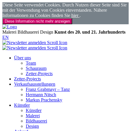
Diese Seite verwendet Cookies. Durch Nutzen dieser Seite sind Sie
mit der Verwendung von Cookies einverstanden. Nähere
Informationen zu Cookies finden Sie
hier
.
Diese Information nicht mehr anzeigen
Malerei
Bildhauerei
Design
Kunst des 20. und 21. Jahrhunderts
EN
Über uns
Team
Schauraum
Zetter-Projects
Zetter-Projects
Verkaufsausstellungen
Franz Grabmayr – Tanz
Hermann Nitsch
Markus Prachensky
Künstler
Künstler
Malerei
Bildhauerei
Design