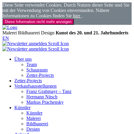
Diese Seite verwendet Cookies. Durch Nutzen dieser Seite sind Sie
mit der Verwendung von Cookies einverstanden. Nähere
Informationen zu Cookies finden Sie
hier
.
Diese Information nicht mehr anzeigen
Malerei
Bildhauerei
Design
Kunst des 20. und 21. Jahrhunderts
EN
Über uns
Team
Schauraum
Zetter-Projects
Zetter-Projects
Verkaufsausstellungen
Franz Grabmayr – Tanz
Hermann Nitsch
Markus Prachensky
Künstler
Künstler
Malerei
Bildhauerei
Design