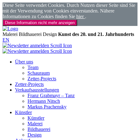
Diese Seite verwendet Cookies. Durch Nutzen dieser Seite sind Sie
mit der Verwendung von Cookies einverstanden. Nähere
Informationen zu Cookies finden Sie
hier
.
Diese Information nicht mehr anzeigen
Malerei
Bildhauerei
Design
Kunst des 20. und 21. Jahrhunderts
EN
Über uns
Team
Schauraum
Zetter-Projects
Zetter-Projects
Verkaufsausstellungen
Franz Grabmayr – Tanz
Hermann Nitsch
Markus Prachensky
Künstler
Künstler
Malerei
Bildhauerei
Design