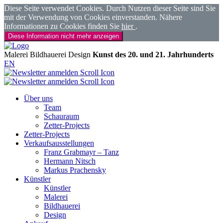
Diese Seite verwendet Cookies. Durch Nutzen dieser Seite sind Sie
mit der Verwendung von Cookies einverstanden. Nähere
Informationen zu Cookies finden Sie
hier
.
Diese Information nicht mehr anzeigen
Malerei
Bildhauerei
Design
Kunst des 20. und 21. Jahrhunderts
EN
Über uns
Team
Schauraum
Zetter-Projects
Zetter-Projects
Verkaufsausstellungen
Franz Grabmayr – Tanz
Hermann Nitsch
Markus Prachensky
Künstler
Künstler
Malerei
Bildhauerei
Design