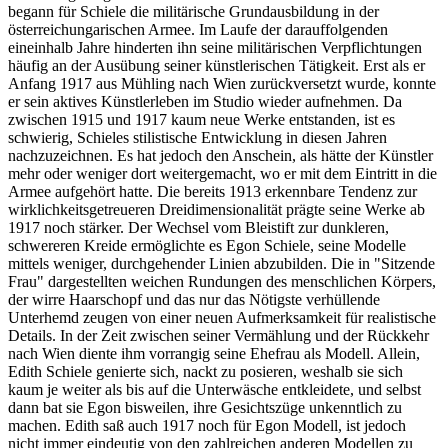
begann für Schiele die militärische Grundausbildung in der
österreichungarischen Armee. Im Laufe der darauffolgenden
eineinhalb Jahre hinderten ihn seine militärischen Verpflichtungen
häufig an der Ausübung seiner künstlerischen Tätigkeit. Erst als er
Anfang 1917 aus Mühling nach Wien zurückversetzt wurde, konnte
er sein aktives Künstlerleben im Studio wieder aufnehmen. Da
zwischen 1915 und 1917 kaum neue Werke entstanden, ist es
schwierig, Schieles stilistische Entwicklung in diesen Jahren
nachzuzeichnen. Es hat jedoch den Anschein, als hätte der Künstler
mehr oder weniger dort weitergemacht, wo er mit dem Eintritt in die
Armee aufgehört hatte. Die bereits 1913 erkennbare Tendenz zur
wirklichkeitsgetreueren Dreidimensionalität prägte seine Werke ab
1917 noch stärker. Der Wechsel vom Bleistift zur dunkleren,
schwereren Kreide ermöglichte es Egon Schiele, seine Modelle
mittels weniger, durchgehender Linien abzubilden. Die in "Sitzende
Frau" dargestellten weichen Rundungen des menschlichen Körpers,
der wirre Haarschopf und das nur das Nötigste verhüllende
Unterhemd zeugen von einer neuen Aufmerksamkeit für realistische
Details. In der Zeit zwischen seiner Vermählung und der Rückkehr
nach Wien diente ihm vorrangig seine Ehefrau als Modell. Allein,
Edith Schiele genierte sich, nackt zu posieren, weshalb sie sich
kaum je weiter als bis auf die Unterwäsche entkleidete, und selbst
dann bat sie Egon bisweilen, ihre Gesichtszüge unkenntlich zu
machen. Edith saß auch 1917 noch für Egon Modell, ist jedoch
nicht immer eindeutig von den zahlreichen anderen Modellen zu