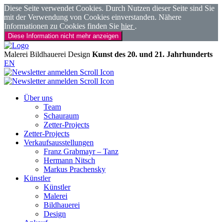
Diese Seite verwendet Cookies. Durch Nutzen dieser Seite sind Sie
mit der Verwendung von Cookies einverstanden. Nähere
Informationen zu Cookies finden Sie
hier
.
Diese Information nicht mehr anzeigen
Malerei
Bildhauerei
Design
Kunst des 20. und 21. Jahrhunderts
EN
Über uns
Team
Schauraum
Zetter-Projects
Zetter-Projects
Verkaufsausstellungen
Franz Grabmayr – Tanz
Hermann Nitsch
Markus Prachensky
Künstler
Künstler
Malerei
Bildhauerei
Design