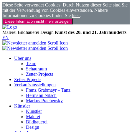
Diese Seite verwendet Cookies. Durch Nutzen dieser Seite sind Sie
mit der Verwendung von Cookies einverstanden. Nähere
Informationen zu Cookies finden Sie
hier
.
Diese Information nicht mehr anzeigen
Malerei
Bildhauerei
Design
Kunst des 20. und 21. Jahrhunderts
EN
Über uns
Team
Schauraum
Zetter-Projects
Zetter-Projects
Verkaufsausstellungen
Franz Grabmayr – Tanz
Hermann Nitsch
Markus Prachensky
Künstler
Künstler
Malerei
Bildhauerei
Design