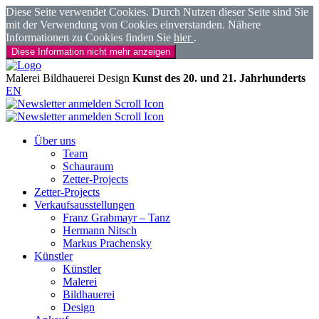
Diese Seite verwendet Cookies. Durch Nutzen dieser Seite sind Sie
mit der Verwendung von Cookies einverstanden. Nähere
Informationen zu Cookies finden Sie
hier
.
Diese Information nicht mehr anzeigen
Malerei
Bildhauerei
Design
Kunst des 20. und 21. Jahrhunderts
EN
Über uns
Team
Schauraum
Zetter-Projects
Zetter-Projects
Verkaufsausstellungen
Franz Grabmayr – Tanz
Hermann Nitsch
Markus Prachensky
Künstler
Künstler
Malerei
Bildhauerei
Design