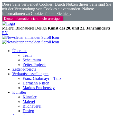
Diese Seite verwendet Cookies. Durch Nutzen dieser Seite sind Sie
mit der Verwendung von Cookies einverstanden. Nähere
Informationen zu Cookies finden Sie
hier
.
Diese Information nicht mehr anzeigen
Malerei
Bildhauerei
Design
Kunst des 20. und 21. Jahrhunderts
EN
Über uns
Team
Schauraum
Zetter-Projects
Zetter-Projects
Verkaufsausstellungen
Franz Grabmayr – Tanz
Hermann Nitsch
Markus Prachensky
Künstler
Künstler
Malerei
Bildhauerei
Design