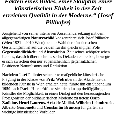
Fakten eines Bildes, einer Skulptur, einer
künstlerischen Einheit in der Zeit
erreichen Qualität in der Moderne.“ (Josef
Pillhofer)
Ausgehend von seiner intensiven Auseinandersetzung mit dem
allgegenwärtigen
Naturvorbild
konzentrierte sich Josef Pillhofer
(Wien 1921 – 2010 Wien) bei der Wahl der künstlerischen
Gestaltungsmittel auf die beiden für ihn gleichrangigen Pole
Gegenständlichkeit
und
Abstraktion
. Zeit seines schöpferischen
Lebens, das sich über mehr als sechs Dekaden erstreckte, bewegte
er sich zwischen den nur augenscheinlich gegensätzlichen
Positionen Naturalismus und Reduktion.
Nachdem Josef Pillhofer seine erste maßgebliche künstlerische
Prägung in der Klasse von
Fritz Wotruba
an der Akademie der
bildenden Künste in Wien erhalten hatte, führte ihn ein Stipendium
1950
nach
Paris
. Hier eröffnete sich dem knapp dreißigjährigen
Künstler die Möglichkeit, in einen Dialog mit den herausragenden
Protagonisten der bildhauerischen Moderne zu treten:
Ossip
Zadkine, Henri Laurens, Aristide Maillol, Wilhelm Lehmbruck,
Alberto Giacometti
und
Constantin Brâncuşi
fungierten als
wichtige künstlerische Vorbilder.