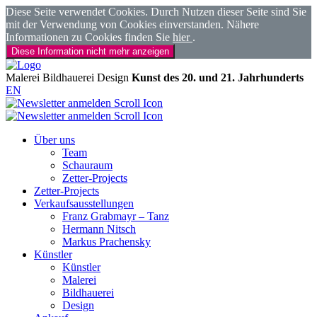
Diese Seite verwendet Cookies. Durch Nutzen dieser Seite sind Sie
mit der Verwendung von Cookies einverstanden. Nähere
Informationen zu Cookies finden Sie
hier
.
Diese Information nicht mehr anzeigen
Malerei
Bildhauerei
Design
Kunst des 20. und 21. Jahrhunderts
EN
Über uns
Team
Schauraum
Zetter-Projects
Zetter-Projects
Verkaufsausstellungen
Franz Grabmayr – Tanz
Hermann Nitsch
Markus Prachensky
Künstler
Künstler
Malerei
Bildhauerei
Design