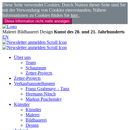
Diese Seite verwendet Cookies. Durch Nutzen dieser Seite sind Sie
mit der Verwendung von Cookies einverstanden. Nähere
Informationen zu Cookies finden Sie
hier
.
Diese Information nicht mehr anzeigen
Malerei
Bildhauerei
Design
Kunst des 20. und 21. Jahrhunderts
EN
Über uns
Team
Schauraum
Zetter-Projects
Zetter-Projects
Verkaufsausstellungen
Franz Grabmayr – Tanz
Hermann Nitsch
Markus Prachensky
Künstler
Künstler
Malerei
Bildhauerei
Design