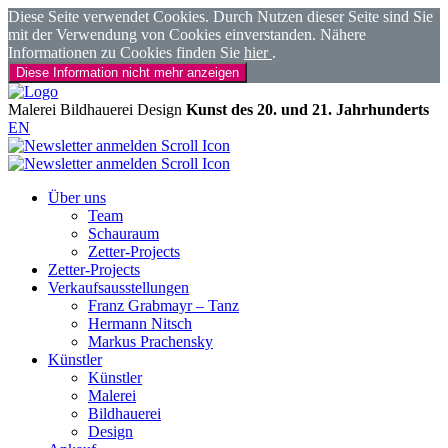
Diese Seite verwendet Cookies. Durch Nutzen dieser Seite sind Sie
mit der Verwendung von Cookies einverstanden. Nähere
Informationen zu Cookies finden Sie
hier
.
Diese Information nicht mehr anzeigen
Malerei
Bildhauerei
Design
Kunst des 20. und 21. Jahrhunderts
EN
Über uns
Team
Schauraum
Zetter-Projects
Zetter-Projects
Verkaufsausstellungen
Franz Grabmayr – Tanz
Hermann Nitsch
Markus Prachensky
Künstler
Künstler
Malerei
Bildhauerei
Design