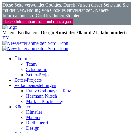
Diese Seite verwendet Cookies. Durch Nutzen dieser Seite sind Sie
mit der Verwendung von Cookies einverstanden. Nähere
Informationen zu Cookies finden Sie
hier
.
Diese Information nicht mehr anzeigen
Malerei
Bildhauerei
Design
Kunst des 20. und 21. Jahrhunderts
EN
Über uns
Team
Schauraum
Zetter-Projects
Zetter-Projects
Verkaufsausstellungen
Franz Grabmayr – Tanz
Hermann Nitsch
Markus Prachensky
Künstler
Künstler
Malerei
Bildhauerei
Design