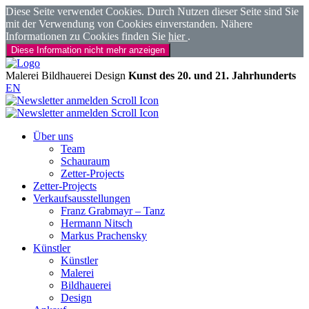
Diese Seite verwendet Cookies. Durch Nutzen dieser Seite sind Sie
mit der Verwendung von Cookies einverstanden. Nähere
Informationen zu Cookies finden Sie
hier
.
Diese Information nicht mehr anzeigen
Malerei
Bildhauerei
Design
Kunst des 20. und 21. Jahrhunderts
EN
Über uns
Team
Schauraum
Zetter-Projects
Zetter-Projects
Verkaufsausstellungen
Franz Grabmayr – Tanz
Hermann Nitsch
Markus Prachensky
Künstler
Künstler
Malerei
Bildhauerei
Design