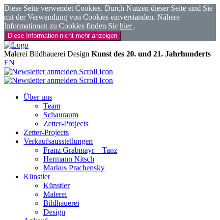
Diese Seite verwendet Cookies. Durch Nutzen dieser Seite sind Sie
mit der Verwendung von Cookies einverstanden. Nähere
Informationen zu Cookies finden Sie
hier
.
Diese Information nicht mehr anzeigen
Malerei
Bildhauerei
Design
Kunst des 20. und 21. Jahrhunderts
EN
Über uns
Team
Schauraum
Zetter-Projects
Zetter-Projects
Verkaufsausstellungen
Franz Grabmayr – Tanz
Hermann Nitsch
Markus Prachensky
Künstler
Künstler
Malerei
Bildhauerei
Design