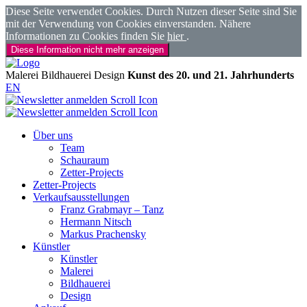
Diese Seite verwendet Cookies. Durch Nutzen dieser Seite sind Sie
mit der Verwendung von Cookies einverstanden. Nähere
Informationen zu Cookies finden Sie
hier
.
Diese Information nicht mehr anzeigen
Malerei
Bildhauerei
Design
Kunst des 20. und 21. Jahrhunderts
EN
Über uns
Team
Schauraum
Zetter-Projects
Zetter-Projects
Verkaufsausstellungen
Franz Grabmayr – Tanz
Hermann Nitsch
Markus Prachensky
Künstler
Künstler
Malerei
Bildhauerei
Design