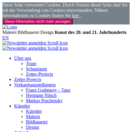
Diese Seite verwendet Cookies. Durch Nutzen dieser Seite sind Sie
mit der Verwendung von Cookies einverstanden. Nähere
Informationen zu Cookies finden Sie
hier
.
Diese Information nicht mehr anzeigen
Malerei
Bildhauerei
Design
Kunst des 20. und 21. Jahrhunderts
EN
Über uns
Team
Schauraum
Zetter-Projects
Zetter-Projects
Verkaufsausstellungen
Franz Grabmayr – Tanz
Hermann Nitsch
Markus Prachensky
Künstler
Künstler
Malerei
Bildhauerei
Design