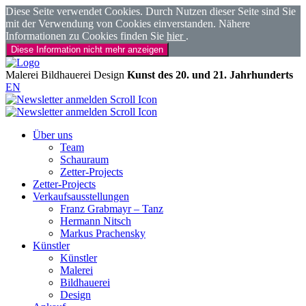
Diese Seite verwendet Cookies. Durch Nutzen dieser Seite sind Sie
mit der Verwendung von Cookies einverstanden. Nähere
Informationen zu Cookies finden Sie
hier
.
Diese Information nicht mehr anzeigen
Malerei
Bildhauerei
Design
Kunst des 20. und 21. Jahrhunderts
EN
Über uns
Team
Schauraum
Zetter-Projects
Zetter-Projects
Verkaufsausstellungen
Franz Grabmayr – Tanz
Hermann Nitsch
Markus Prachensky
Künstler
Künstler
Malerei
Bildhauerei
Design