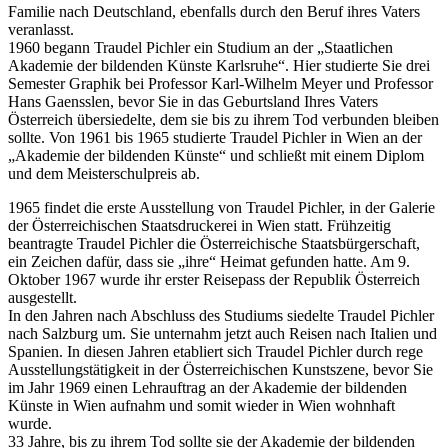
Familie nach Deutschland, ebenfalls durch den Beruf ihres Vaters
veranlasst.
1960 begann Traudel Pichler ein Studium an der „Staatlichen
Akademie der bildenden Künste Karlsruhe“. Hier studierte Sie drei
Semester Graphik bei Professor Karl-Wilhelm Meyer und Professor
Hans Gaensslen, bevor Sie in das Geburtsland Ihres Vaters
Österreich übersiedelte, dem sie bis zu ihrem Tod verbunden bleiben
sollte. Von 1961 bis 1965 studierte Traudel Pichler in Wien an der
„Akademie der bildenden Künste“ und schließt mit einem Diplom
und dem Meisterschulpreis ab.
1965 findet die erste Ausstellung von Traudel Pichler, in der Galerie
der Österreichischen Staatsdruckerei in Wien statt. Frühzeitig
beantragte Traudel Pichler die Österreichische Staatsbürgerschaft,
ein Zeichen dafür, dass sie „ihre“ Heimat gefunden hatte. Am 9.
Oktober 1967 wurde ihr erster Reisepass der Republik Österreich
ausgestellt.
In den Jahren nach Abschluss des Studiums siedelte Traudel Pichler
nach Salzburg um. Sie unternahm jetzt auch Reisen nach Italien und
Spanien. In diesen Jahren etabliert sich Traudel Pichler durch rege
Ausstellungstätigkeit in der Österreichischen Kunstszene, bevor Sie
im Jahr 1969 einen Lehrauftrag an der Akademie der bildenden
Künste in Wien aufnahm und somit wieder in Wien wohnhaft
wurde.
33 Jahre, bis zu ihrem Tod sollte sie der Akademie der bildenden