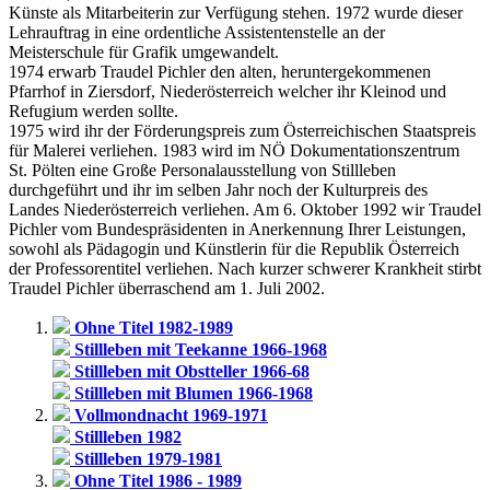
Künste als Mitarbeiterin zur Verfügung stehen. 1972 wurde dieser
Lehrauftrag in eine ordentliche Assistentenstelle an der
Meisterschule für Grafik umgewandelt.
1974 erwarb Traudel Pichler den alten, heruntergekommenen
Pfarrhof in Ziersdorf, Niederösterreich welcher ihr Kleinod und
Refugium werden sollte.
1975 wird ihr der Förderungspreis zum Österreichischen Staatspreis
für Malerei verliehen. 1983 wird im NÖ Dokumentationszentrum
St. Pölten eine Große Personalausstellung von Stillleben
durchgeführt und ihr im selben Jahr noch der Kulturpreis des
Landes Niederösterreich verliehen. Am 6. Oktober 1992 wir Traudel
Pichler vom Bundespräsidenten in Anerkennung Ihrer Leistungen,
sowohl als Pädagogin und Künstlerin für die Republik Österreich
der Professorentitel verliehen. Nach kurzer schwerer Krankheit stirbt
Traudel Pichler überraschend am 1. Juli 2002.
Ohne Titel 1982-1989
Stillleben mit Teekanne 1966-1968
Stillleben mit Obstteller 1966-68
Stillleben mit Blumen 1966-1968
Vollmondnacht 1969-1971
Stillleben 1982
Stillleben 1979-1981
Ohne Titel 1986 - 1989