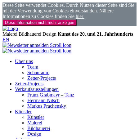
Diese Seite verwendet Cookies. Durch Nutzen dieser Seite sind Sie
mit der Verwendung von Cookies einverstanden. Nähere
Informationen zu Cookies finden Sie
hier
.
Diese Information nicht mehr anzeigen
Malerei
Bildhauerei
Design
Kunst des 20. und 21. Jahrhunderts
EN
Über uns
Team
Schauraum
Zetter-Projects
Zetter-Projects
Verkaufsausstellungen
Franz Grabmayr – Tanz
Hermann Nitsch
Markus Prachensky
Künstler
Künstler
Malerei
Bildhauerei
Design