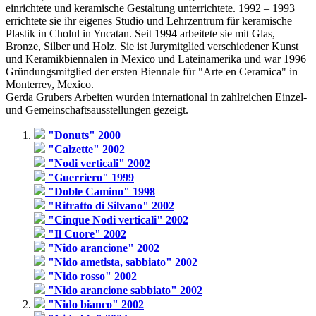
einrichtete und keramische Gestaltung unterrichtete. 1992 – 1993
errichtete sie ihr eigenes Studio und Lehrzentrum für keramische
Plastik in Cholul in Yucatan. Seit 1994 arbeitete sie mit Glas,
Bronze, Silber und Holz. Sie ist Jurymitglied verschiedener Kunst
und Keramikbiennalen in Mexico und Lateinamerika und war 1996
Gründungsmitglied der ersten Biennale für "Arte en Ceramica" in
Monterrey, Mexico.
Gerda Grubers Arbeiten wurden international in zahlreichen Einzel-
und Gemeinschaftsausstellungen gezeigt.
"Donuts" 2000
"Calzette" 2002
"Nodi verticali" 2002
"Guerriero" 1999
"Doble Camino" 1998
"Ritratto di Silvano" 2002
"Cinque Nodi verticali" 2002
"Il Cuore" 2002
"Nido arancione" 2002
"Nido ametista, sabbiato" 2002
"Nido rosso" 2002
"Nido arancione sabbiato" 2002
"Nido bianco" 2002