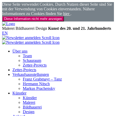
Diese Seite verwendet Cookies. Durch Nutzen dieser Seite sind Sie
mit der Verwendung von Cookies einverstanden. Nähere
Informationen zu Cookies finden Sie
hier
.
Diese Information nicht mehr anzeigen
Malerei
Bildhauerei
Design
Kunst des 20. und 21. Jahrhunderts
EN
Über uns
Team
Schauraum
Zetter-Projects
Zetter-Projects
Verkaufsausstellungen
Franz Grabmayr – Tanz
Hermann Nitsch
Markus Prachensky
Künstler
Künstler
Malerei
Bildhauerei
Design