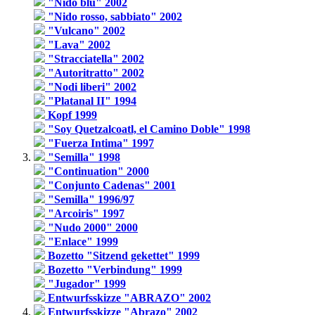
"Nido blu" 2002
"Nido rosso, sabbiato" 2002
"Vulcano" 2002
"Lava" 2002
"Stracciatella" 2002
"Autoritratto" 2002
"Nodi liberi" 2002
"Platanal II" 1994
Kopf 1999
"Soy Quetzalcoatl, el Camino Doble" 1998
"Fuerza Intima" 1997
"Semilla" 1998
"Continuation" 2000
"Conjunto Cadenas" 2001
"Semilla" 1996/97
"Arcoiris" 1997
"Nudo 2000" 2000
"Enlace" 1999
Bozetto "Sitzend gekettet" 1999
Bozetto "Verbindung" 1999
"Jugador" 1999
Entwurfsskizze "ABRAZO" 2002
Entwurfsskizze "Abrazo" 2002