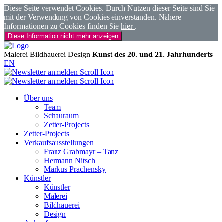
Diese Seite verwendet Cookies. Durch Nutzen dieser Seite sind Sie
mit der Verwendung von Cookies einverstanden. Nähere
Informationen zu Cookies finden Sie
hier
.
Diese Information nicht mehr anzeigen
Malerei
Bildhauerei
Design
Kunst des 20. und 21. Jahrhunderts
EN
Über uns
Team
Schauraum
Zetter-Projects
Zetter-Projects
Verkaufsausstellungen
Franz Grabmayr – Tanz
Hermann Nitsch
Markus Prachensky
Künstler
Künstler
Malerei
Bildhauerei
Design