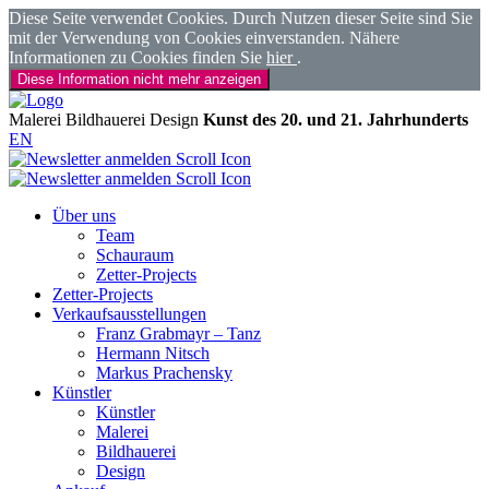
Diese Seite verwendet Cookies. Durch Nutzen dieser Seite sind Sie
mit der Verwendung von Cookies einverstanden. Nähere
Informationen zu Cookies finden Sie
hier
.
Diese Information nicht mehr anzeigen
Malerei
Bildhauerei
Design
Kunst des 20. und 21. Jahrhunderts
EN
Über uns
Team
Schauraum
Zetter-Projects
Zetter-Projects
Verkaufsausstellungen
Franz Grabmayr – Tanz
Hermann Nitsch
Markus Prachensky
Künstler
Künstler
Malerei
Bildhauerei
Design