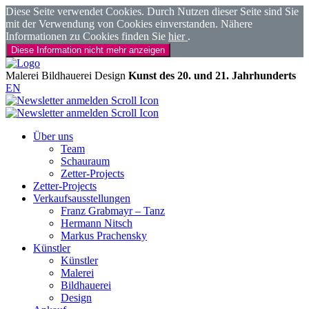
Diese Seite verwendet Cookies. Durch Nutzen dieser Seite sind Sie
mit der Verwendung von Cookies einverstanden. Nähere
Informationen zu Cookies finden Sie
hier
.
Diese Information nicht mehr anzeigen
Malerei
Bildhauerei
Design
Kunst des 20. und 21. Jahrhunderts
EN
Über uns
Team
Schauraum
Zetter-Projects
Zetter-Projects
Verkaufsausstellungen
Franz Grabmayr – Tanz
Hermann Nitsch
Markus Prachensky
Künstler
Künstler
Malerei
Bildhauerei
Design