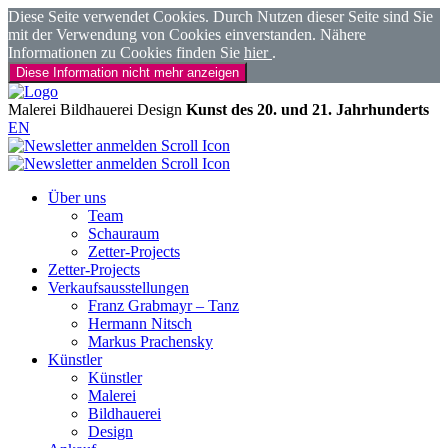
Diese Seite verwendet Cookies. Durch Nutzen dieser Seite sind Sie
mit der Verwendung von Cookies einverstanden. Nähere
Informationen zu Cookies finden Sie
hier
.
Diese Information nicht mehr anzeigen
Malerei
Bildhauerei
Design
Kunst des 20. und 21. Jahrhunderts
EN
Über uns
Team
Schauraum
Zetter-Projects
Zetter-Projects
Verkaufsausstellungen
Franz Grabmayr – Tanz
Hermann Nitsch
Markus Prachensky
Künstler
Künstler
Malerei
Bildhauerei
Design