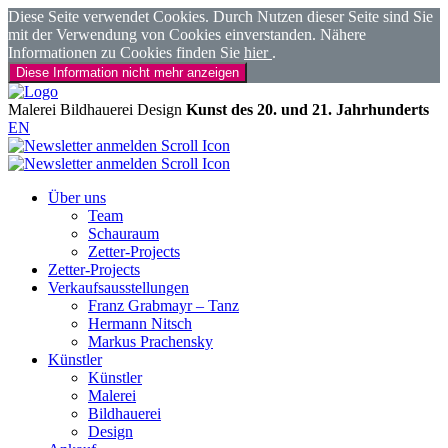
Diese Seite verwendet Cookies. Durch Nutzen dieser Seite sind Sie
mit der Verwendung von Cookies einverstanden. Nähere
Informationen zu Cookies finden Sie
hier
.
Diese Information nicht mehr anzeigen
Malerei
Bildhauerei
Design
Kunst des 20. und 21. Jahrhunderts
EN
Über uns
Team
Schauraum
Zetter-Projects
Zetter-Projects
Verkaufsausstellungen
Franz Grabmayr – Tanz
Hermann Nitsch
Markus Prachensky
Künstler
Künstler
Malerei
Bildhauerei
Design