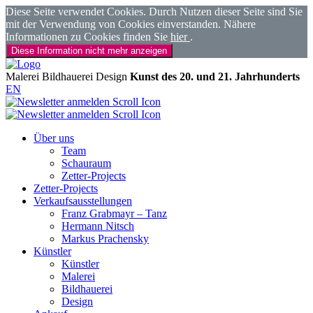
Diese Seite verwendet Cookies. Durch Nutzen dieser Seite sind Sie
mit der Verwendung von Cookies einverstanden. Nähere
Informationen zu Cookies finden Sie
hier
.
Diese Information nicht mehr anzeigen
Malerei
Bildhauerei
Design
Kunst des 20. und 21. Jahrhunderts
EN
Über uns
Team
Schauraum
Zetter-Projects
Zetter-Projects
Verkaufsausstellungen
Franz Grabmayr – Tanz
Hermann Nitsch
Markus Prachensky
Künstler
Künstler
Malerei
Bildhauerei
Design