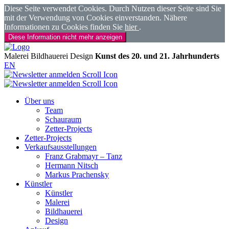
Diese Seite verwendet Cookies. Durch Nutzen dieser Seite sind Sie
mit der Verwendung von Cookies einverstanden. Nähere
Informationen zu Cookies finden Sie
hier
.
Diese Information nicht mehr anzeigen
Malerei
Bildhauerei
Design
Kunst des 20. und 21. Jahrhunderts
EN
Über uns
Team
Schauraum
Zetter-Projects
Zetter-Projects
Verkaufsausstellungen
Franz Grabmayr – Tanz
Hermann Nitsch
Markus Prachensky
Künstler
Künstler
Malerei
Bildhauerei
Design