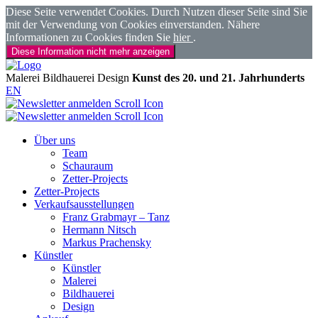
Diese Seite verwendet Cookies. Durch Nutzen dieser Seite sind Sie
mit der Verwendung von Cookies einverstanden. Nähere
Informationen zu Cookies finden Sie
hier
.
Diese Information nicht mehr anzeigen
Malerei
Bildhauerei
Design
Kunst des 20. und 21. Jahrhunderts
EN
Über uns
Team
Schauraum
Zetter-Projects
Zetter-Projects
Verkaufsausstellungen
Franz Grabmayr – Tanz
Hermann Nitsch
Markus Prachensky
Künstler
Künstler
Malerei
Bildhauerei
Design