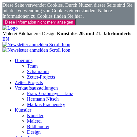
Diese Seite verwendet Cookies. Durch Nutzen dieser Seite sind Sie
mit der Verwendung von Cookies einverstanden. Nähere
Informationen zu Cookies finden Sie
hier
.
Diese Information nicht mehr anzeigen
Malerei
Bildhauerei
Design
Kunst des 20. und 21. Jahrhunderts
EN
Über uns
Team
Schauraum
Zetter-Projects
Zetter-Projects
Verkaufsausstellungen
Franz Grabmayr – Tanz
Hermann Nitsch
Markus Prachensky
Künstler
Künstler
Malerei
Bildhauerei
Design