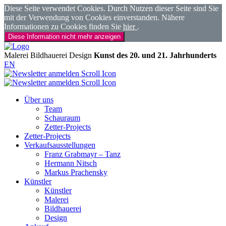
Diese Seite verwendet Cookies. Durch Nutzen dieser Seite sind Sie
mit der Verwendung von Cookies einverstanden. Nähere
Informationen zu Cookies finden Sie
hier
.
Diese Information nicht mehr anzeigen
Malerei
Bildhauerei
Design
Kunst des 20. und 21. Jahrhunderts
EN
Über uns
Team
Schauraum
Zetter-Projects
Zetter-Projects
Verkaufsausstellungen
Franz Grabmayr – Tanz
Hermann Nitsch
Markus Prachensky
Künstler
Künstler
Malerei
Bildhauerei
Design