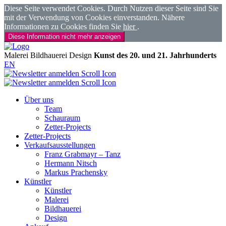
Diese Seite verwendet Cookies. Durch Nutzen dieser Seite sind Sie
mit der Verwendung von Cookies einverstanden. Nähere
Informationen zu Cookies finden Sie
hier
.
Diese Information nicht mehr anzeigen
Malerei
Bildhauerei
Design
Kunst des 20. und 21. Jahrhunderts
EN
Über uns
Team
Schauraum
Zetter-Projects
Zetter-Projects
Verkaufsausstellungen
Franz Grabmayr – Tanz
Hermann Nitsch
Markus Prachensky
Künstler
Künstler
Malerei
Bildhauerei
Design