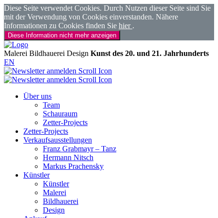
Diese Seite verwendet Cookies. Durch Nutzen dieser Seite sind Sie
mit der Verwendung von Cookies einverstanden. Nähere
Informationen zu Cookies finden Sie
hier
.
Diese Information nicht mehr anzeigen
Malerei
Bildhauerei
Design
Kunst des 20. und 21. Jahrhunderts
EN
Über uns
Team
Schauraum
Zetter-Projects
Zetter-Projects
Verkaufsausstellungen
Franz Grabmayr – Tanz
Hermann Nitsch
Markus Prachensky
Künstler
Künstler
Malerei
Bildhauerei
Design