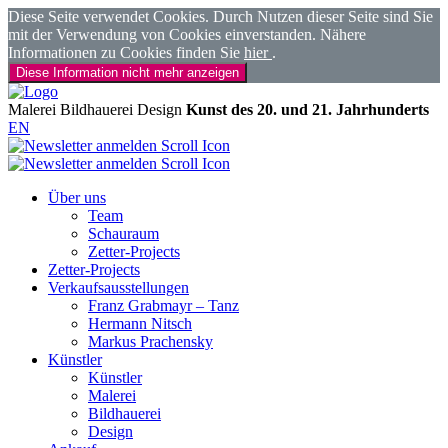
Diese Seite verwendet Cookies. Durch Nutzen dieser Seite sind Sie
mit der Verwendung von Cookies einverstanden. Nähere
Informationen zu Cookies finden Sie
hier
.
Diese Information nicht mehr anzeigen
Malerei
Bildhauerei
Design
Kunst des 20. und 21. Jahrhunderts
EN
Über uns
Team
Schauraum
Zetter-Projects
Zetter-Projects
Verkaufsausstellungen
Franz Grabmayr – Tanz
Hermann Nitsch
Markus Prachensky
Künstler
Künstler
Malerei
Bildhauerei
Design