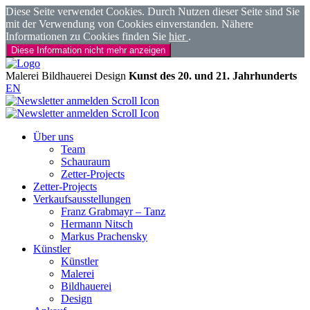
Diese Seite verwendet Cookies. Durch Nutzen dieser Seite sind Sie
mit der Verwendung von Cookies einverstanden. Nähere
Informationen zu Cookies finden Sie
hier
.
Diese Information nicht mehr anzeigen
Malerei
Bildhauerei
Design
Kunst des 20. und 21. Jahrhunderts
EN
Über uns
Team
Schauraum
Zetter-Projects
Zetter-Projects
Verkaufsausstellungen
Franz Grabmayr – Tanz
Hermann Nitsch
Markus Prachensky
Künstler
Künstler
Malerei
Bildhauerei
Design