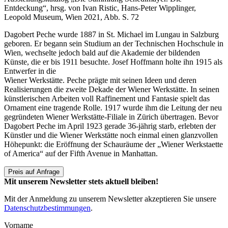
Entdeckung“, hrsg. von Ivan Ristic, Hans-Peter Wipplinger,
Leopold Museum, Wien 2021, Abb. S. 72
Dagobert Peche wurde 1887 in St. Michael im Lungau in Salzburg
geboren. Er begann sein Studium an der Technischen Hochschule in
Wien, wechselte jedoch bald auf die Akademie der bildenden
Künste, die er bis 1911 besuchte. Josef Hoffmann holte ihn 1915 als
Entwerfer in die
Wiener Werkstätte. Peche prägte mit seinen Ideen und deren
Realisierungen die zweite Dekade der Wiener Werkstätte. In seinen
künstlerischen Arbeiten voll Raffinement und Fantasie spielt das
Ornament eine tragende Rolle. 1917 wurde ihm die Leitung der neu
gegründeten Wiener Werkstätte-Filiale in Zürich übertragen. Bevor
Dagobert Peche im April 1923 gerade 36-jährig starb, erlebten der
Künstler und die Wiener Werkstätte noch einmal einen glanzvollen
Höhepunkt: die Eröffnung der Schauräume der „Wiener Werkstaette
of America“ auf der Fifth Avenue in Manhattan.
Preis auf Anfrage
Mit unserem Newsletter stets aktuell bleiben!
Mit der Anmeldung zu unserem Newsletter akzeptieren Sie unsere
Datenschutzbestimmungen
.
Vorname