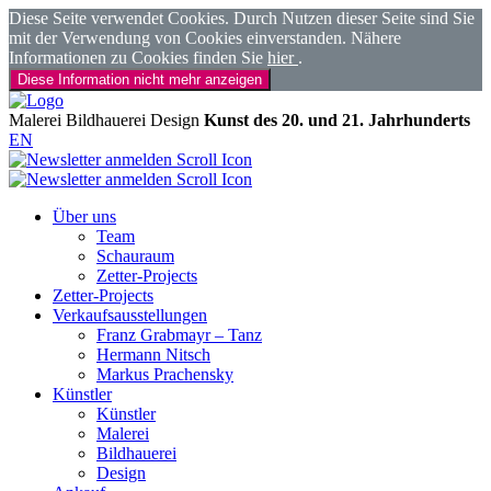
Diese Seite verwendet Cookies. Durch Nutzen dieser Seite sind Sie
mit der Verwendung von Cookies einverstanden. Nähere
Informationen zu Cookies finden Sie
hier
.
Diese Information nicht mehr anzeigen
Malerei
Bildhauerei
Design
Kunst des 20. und 21. Jahrhunderts
EN
Über uns
Team
Schauraum
Zetter-Projects
Zetter-Projects
Verkaufsausstellungen
Franz Grabmayr – Tanz
Hermann Nitsch
Markus Prachensky
Künstler
Künstler
Malerei
Bildhauerei
Design