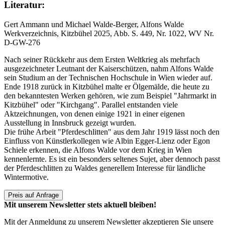
Literatur:
Gert Ammann und Michael Walde-Berger, Alfons Walde
Werkverzeichnis, Kitzbühel 2025, Abb. S. 449, Nr. 1022, WV Nr.
D-GW-276
Nach seiner Rückkehr aus dem Ersten Weltkrieg als mehrfach
ausgezeichneter Leutnant der Kaiserschützen, nahm Alfons Walde
sein Studium an der Technischen Hochschule in Wien wieder auf.
Ende 1918 zurück in Kitzbühel malte er Ölgemälde, die heute zu
den bekanntesten Werken gehören, wie zum Beispiel "Jahrmarkt in
Kitzbühel" oder "Kirchgang". Parallel entstanden viele
Aktzeichnungen, von denen einige 1921 in einer eigenen
Ausstellung in Innsbruck gezeigt wurden.
Die frühe Arbeit "Pferdeschlitten" aus dem Jahr 1919 lässt noch den
Einfluss von Künstlerkollegen wie Albin Egger-Lienz oder Egon
Schiele erkennen, die Alfons Walde vor dem Krieg in Wien
kennenlernte. Es ist ein besonders seltenes Sujet, aber dennoch passt
der Pferdeschlitten zu Waldes generellem Interesse für ländliche
Wintermotive.
Preis auf Anfrage
Mit unserem Newsletter stets aktuell bleiben!
Mit der Anmeldung zu unserem Newsletter akzeptieren Sie unsere