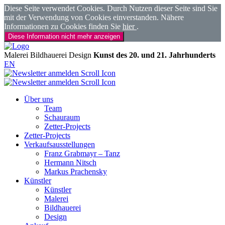
Diese Seite verwendet Cookies. Durch Nutzen dieser Seite sind Sie
mit der Verwendung von Cookies einverstanden. Nähere
Informationen zu Cookies finden Sie
hier
.
Diese Information nicht mehr anzeigen
Malerei
Bildhauerei
Design
Kunst des 20. und 21. Jahrhunderts
EN
Über uns
Team
Schauraum
Zetter-Projects
Zetter-Projects
Verkaufsausstellungen
Franz Grabmayr – Tanz
Hermann Nitsch
Markus Prachensky
Künstler
Künstler
Malerei
Bildhauerei
Design