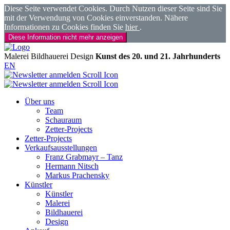
Diese Seite verwendet Cookies. Durch Nutzen dieser Seite sind Sie
mit der Verwendung von Cookies einverstanden. Nähere
Informationen zu Cookies finden Sie
hier
.
Diese Information nicht mehr anzeigen
Malerei
Bildhauerei
Design
Kunst des 20. und 21. Jahrhunderts
EN
Über uns
Team
Schauraum
Zetter-Projects
Zetter-Projects
Verkaufsausstellungen
Franz Grabmayr – Tanz
Hermann Nitsch
Markus Prachensky
Künstler
Künstler
Malerei
Bildhauerei
Design