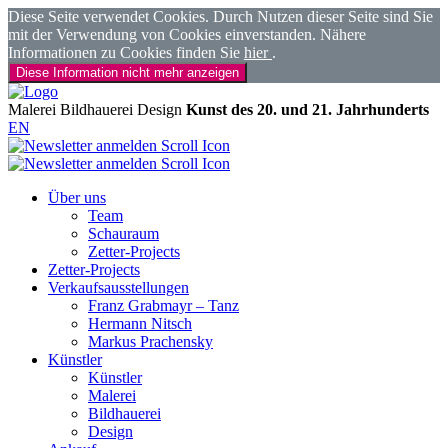
Diese Seite verwendet Cookies. Durch Nutzen dieser Seite sind Sie
mit der Verwendung von Cookies einverstanden. Nähere
Informationen zu Cookies finden Sie
hier
.
Diese Information nicht mehr anzeigen
Malerei
Bildhauerei
Design
Kunst des 20. und 21. Jahrhunderts
EN
Über uns
Team
Schauraum
Zetter-Projects
Zetter-Projects
Verkaufsausstellungen
Franz Grabmayr – Tanz
Hermann Nitsch
Markus Prachensky
Künstler
Künstler
Malerei
Bildhauerei
Design