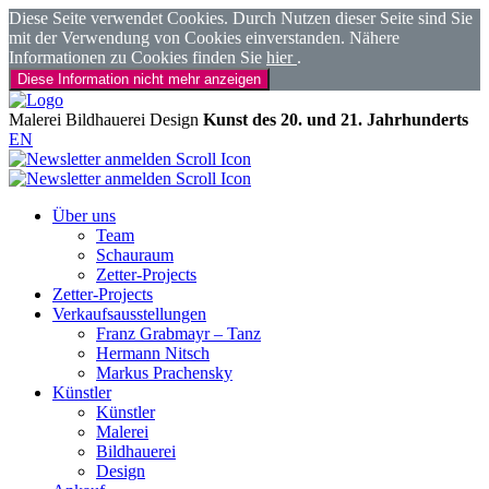
Diese Seite verwendet Cookies. Durch Nutzen dieser Seite sind Sie
mit der Verwendung von Cookies einverstanden. Nähere
Informationen zu Cookies finden Sie
hier
.
Diese Information nicht mehr anzeigen
Malerei
Bildhauerei
Design
Kunst des 20. und 21. Jahrhunderts
EN
Über uns
Team
Schauraum
Zetter-Projects
Zetter-Projects
Verkaufsausstellungen
Franz Grabmayr – Tanz
Hermann Nitsch
Markus Prachensky
Künstler
Künstler
Malerei
Bildhauerei
Design