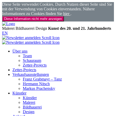
Diese Seite verwendet Cookies. Durch Nutzen dieser Seite sind Sie
mit der Verwendung von Cookies einverstanden. Nähere
Informationen zu Cookies finden Sie
hier
.
Diese Information nicht mehr anzeigen
Malerei
Bildhauerei
Design
Kunst des 20. und 21. Jahrhunderts
EN
Über uns
Team
Schauraum
Zetter-Projects
Zetter-Projects
Verkaufsausstellungen
Franz Grabmayr – Tanz
Hermann Nitsch
Markus Prachensky
Künstler
Künstler
Malerei
Bildhauerei
Design