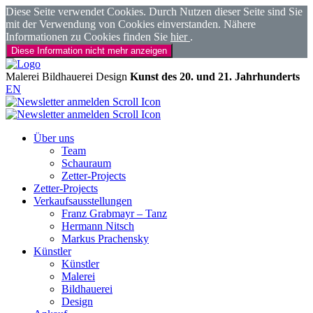
Diese Seite verwendet Cookies. Durch Nutzen dieser Seite sind Sie
mit der Verwendung von Cookies einverstanden. Nähere
Informationen zu Cookies finden Sie
hier
.
Diese Information nicht mehr anzeigen
Malerei
Bildhauerei
Design
Kunst des 20. und 21. Jahrhunderts
EN
Über uns
Team
Schauraum
Zetter-Projects
Zetter-Projects
Verkaufsausstellungen
Franz Grabmayr – Tanz
Hermann Nitsch
Markus Prachensky
Künstler
Künstler
Malerei
Bildhauerei
Design