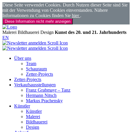
Diese Seite verwendet Cookies. Durch Nutzen dieser Seite sind Sie
mit der Verwendung von Cookies einverstanden. Nähere
Informationen zu Cookies finden Sie
hier
.
Diese Information nicht mehr anzeigen
Malerei
Bildhauerei
Design
Kunst des 20. und 21. Jahrhunderts
EN
Über uns
Team
Schauraum
Zetter-Projects
Zetter-Projects
Verkaufsausstellungen
Franz Grabmayr – Tanz
Hermann Nitsch
Markus Prachensky
Künstler
Künstler
Malerei
Bildhauerei
Design