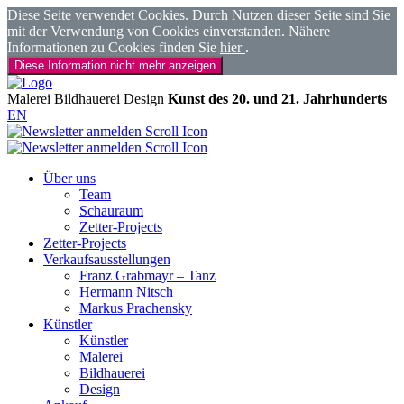
Diese Seite verwendet Cookies. Durch Nutzen dieser Seite sind Sie
mit der Verwendung von Cookies einverstanden. Nähere
Informationen zu Cookies finden Sie
hier
.
Diese Information nicht mehr anzeigen
Malerei
Bildhauerei
Design
Kunst des 20. und 21. Jahrhunderts
EN
Über uns
Team
Schauraum
Zetter-Projects
Zetter-Projects
Verkaufsausstellungen
Franz Grabmayr – Tanz
Hermann Nitsch
Markus Prachensky
Künstler
Künstler
Malerei
Bildhauerei
Design