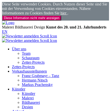
Diese Seite verwendet Cookies. Durch Nutzen dieser Seite sind Sie
mit der Verwendung von Cookies einverstanden. Nähere
Informationen zu Cookies finden Sie
hier
.
Diese Information nicht mehr anzeigen
Malerei
Bildhauerei
Design
Kunst des 20. und 21. Jahrhunderts
EN
Über uns
Team
Schauraum
Zetter-Projects
Zetter-Projects
Verkaufsausstellungen
Franz Grabmayr – Tanz
Hermann Nitsch
Markus Prachensky
Künstler
Künstler
Malerei
Bildhauerei
Design