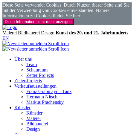
Diese Seite verwendet Cookies. Durch Nutzen dieser Seite sind Sie
mit der Verwendung von Cookies einverstanden. Nähere
Informationen zu Cookies finden Sie
hier
.
Diese Information nicht mehr anzeigen
Malerei
Bildhauerei
Design
Kunst des 20. und 21. Jahrhunderts
EN
Über uns
Team
Schauraum
Zetter-Projects
Zetter-Projects
Verkaufsausstellungen
Franz Grabmayr – Tanz
Hermann Nitsch
Markus Prachensky
Künstler
Künstler
Malerei
Bildhauerei
Design