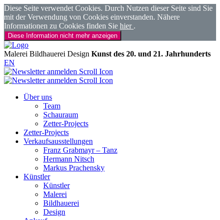
Diese Seite verwendet Cookies. Durch Nutzen dieser Seite sind Sie
mit der Verwendung von Cookies einverstanden. Nähere
Informationen zu Cookies finden Sie
hier
.
Diese Information nicht mehr anzeigen
Malerei
Bildhauerei
Design
Kunst des 20. und 21. Jahrhunderts
EN
Über uns
Team
Schauraum
Zetter-Projects
Zetter-Projects
Verkaufsausstellungen
Franz Grabmayr – Tanz
Hermann Nitsch
Markus Prachensky
Künstler
Künstler
Malerei
Bildhauerei
Design