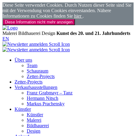
Diese Seite verwendet Cookies. Durch Nutzen dieser Seite sind Sie
mit der Verwendung von Cookies einverstanden. Nähere
Informationen zu Cookies finden Sie
hier
.
Diese Information nicht mehr anzeigen
Malerei
Bildhauerei
Design
Kunst des 20. und 21. Jahrhunderts
EN
Über uns
Team
Schauraum
Zetter-Projects
Zetter-Projects
Verkaufsausstellungen
Franz Grabmayr – Tanz
Hermann Nitsch
Markus Prachensky
Künstler
Künstler
Malerei
Bildhauerei
Design