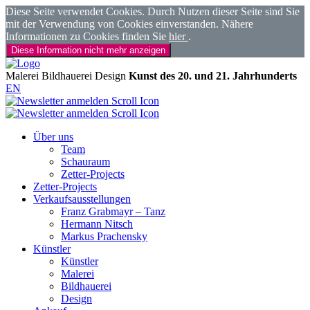
Diese Seite verwendet Cookies. Durch Nutzen dieser Seite sind Sie
mit der Verwendung von Cookies einverstanden. Nähere
Informationen zu Cookies finden Sie
hier
.
Diese Information nicht mehr anzeigen
Malerei
Bildhauerei
Design
Kunst des 20. und 21. Jahrhunderts
EN
Über uns
Team
Schauraum
Zetter-Projects
Zetter-Projects
Verkaufsausstellungen
Franz Grabmayr – Tanz
Hermann Nitsch
Markus Prachensky
Künstler
Künstler
Malerei
Bildhauerei
Design