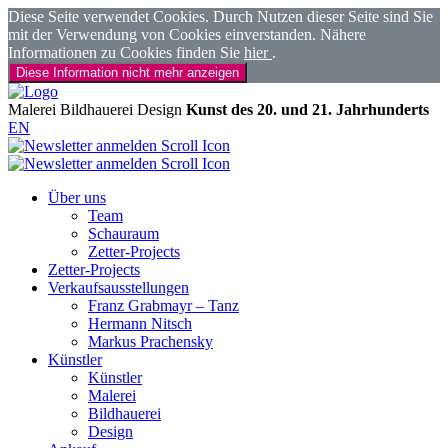
Diese Seite verwendet Cookies. Durch Nutzen dieser Seite sind Sie
mit der Verwendung von Cookies einverstanden. Nähere
Informationen zu Cookies finden Sie
hier
.
Diese Information nicht mehr anzeigen
Malerei
Bildhauerei
Design
Kunst des 20. und 21. Jahrhunderts
EN
Über uns
Team
Schauraum
Zetter-Projects
Zetter-Projects
Verkaufsausstellungen
Franz Grabmayr – Tanz
Hermann Nitsch
Markus Prachensky
Künstler
Künstler
Malerei
Bildhauerei
Design