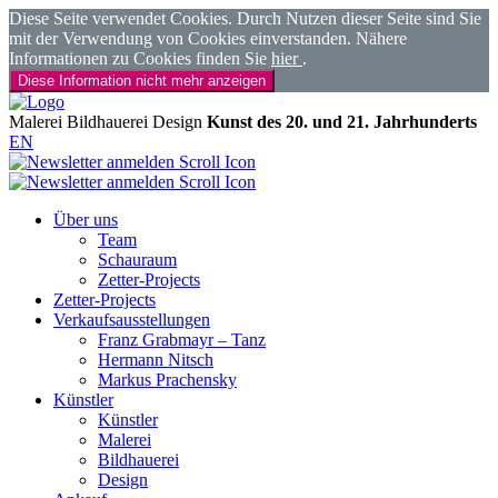
Diese Seite verwendet Cookies. Durch Nutzen dieser Seite sind Sie
mit der Verwendung von Cookies einverstanden. Nähere
Informationen zu Cookies finden Sie
hier
.
Diese Information nicht mehr anzeigen
Malerei
Bildhauerei
Design
Kunst des 20. und 21. Jahrhunderts
EN
Über uns
Team
Schauraum
Zetter-Projects
Zetter-Projects
Verkaufsausstellungen
Franz Grabmayr – Tanz
Hermann Nitsch
Markus Prachensky
Künstler
Künstler
Malerei
Bildhauerei
Design